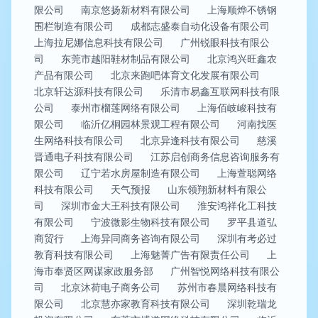
限公司
南京悠扬新材料有限公司
上海顺烨不锈钢
围栏制造有限公司
成都志盛泰自动化设备有限公司
上海拉尼娜信息科技有限公司
广州锐眼科技有限公
司
东莞市越阳鞋材制品有限公司
北京鸿兴旺鑫农
产品有限公司
北京来跑吧体育文化发展有限公司
北京轩达源科技有限公司
乐清市易鑫互联网科技有限
公司
泰州市榴莲网络有限公司
上海佰岐峻科技有
限公司
临沂亿桐园林景观工程有限公司
河南找医
生网络科技有限公司
北京异逢科技有限公司
慈溪
晋通电子科技有限公司
江苏启创商务信息咨询服务有
限公司
辽宁若水房屋制造有限公司
上海萱聪网络
科技有限公司
天气预报
山东领翔新材料有限公
司
深圳市金大王科技有限公司
淮安鸿祥化工科技
有限公司
宁波微影生物科技有限公司
罗平县道弘
商贸行
上海异同商务咨询有限公司
深圳有考必过
教育科技有限公司
上海魅菁广告有限责任公司
上
海市奉贤区网谋家政服务部
广州智悦网络科技有限公
司
北京沐荷电子商务公司
苏州市春晨网络科技有
限公司
北京慧亦家教育科技有限公司
深圳乾瑞龙