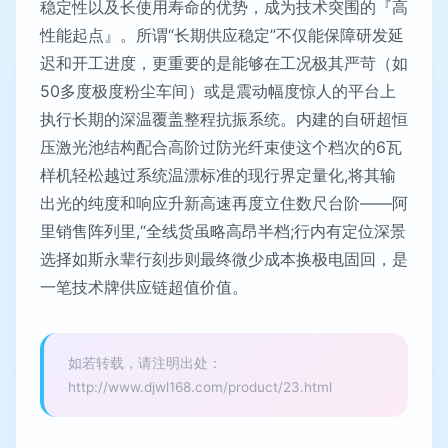
稳定性以及长使用寿命的优势，成为技术突围的『高
性能起点』。所谓“长期供应稳定”不仅能保障研发延
迟和开工进度，更重要的是能够在工况极其严苛（如
50多度极度粉尘车间）或是震动幅度惊人的平台上
执行长期的深温覆盖整程抗振系统。内建的自研超恒
压激光池结构配合高阶过防光纤束使这个档次的6瓦
样机轻松越过系统温漂标准的现行界定量化,将其输
出光的纯度和响应升新高速再度立住数尺台阶——阿
里销售阵列里,“全线货虽略高昂半档;行内有定位深景
选择如斯永辈行刻步则最终微少成本换极电固回，是
一笔技术牌供应链超值价值。
如若转载，请注明出处：
http://www.djwl168.com/product/23.html